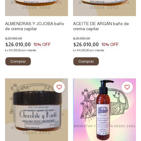
ALMENDRAS Y JOJOBA baño
ACEITE DE ARGÁN baño de
de crema capilar
crema capilar
$28.900,00
$28.900,00
$26.010,00
$26.010,00
10
% OFF
10
% OFF
6
x
$4.335,00
sin interés
6
x
$4.335,00
sin interés