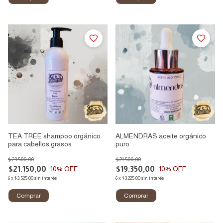
TEA TREE shampoo orgánico
ALMENDRAS aceite orgánico
para cabellos grasos
puro
$23.500,00
$21.500,00
$21.150,00
$19.350,00
10
% OFF
10
% OFF
6
x
$3.525,00
sin interés
6
x
$3.225,00
sin interés