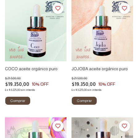
1
/
2
COCO aceite orgánico puro
JOJOBA aceite orgánico puro
$21.500,00
$21.500,00
$19.350,00
$19.350,00
10
% OFF
10
% OFF
6
x
$3.225,00
sin interés
6
x
$3.225,00
sin interés