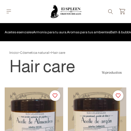
Aceites esenciales
Armonía para tu aura.
Aromas para tus ambientes
Bath & bubbl
Inicio
>
Cósmetica natural
>
Hair care
Hair care
16 productos