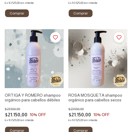
6
x
$3.525,00
sin interés
6
x
$3.525,00
sin interés
ORTIGA Y ROMERO shampoo
ROSA MOSQUETA shampoo
orgánico para cabellos débiles
orgánico para cabellos secos
$23.500,00
$23.500,00
$21.150,00
$21.150,00
10
% OFF
10
% OFF
6
x
$3.525,00
sin interés
6
x
$3.525,00
sin interés