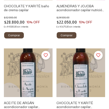
CHOCOLATE Y KARITÉ baño
ALMENDRAS Y JOJOBA
de crema capilar
acondicionador capilar nutrición
profunda
$32.000,00
$24.500,00
$28.800,00
$22.050,00
10
% OFF
10
% OFF
6
x
$4.800,00
sin interés
6
x
$3.675,00
sin interés
ACEITE DE ARGÁN
CHOCOLATE Y KARITÉ
acondicionador capilar
acondicionador capilar