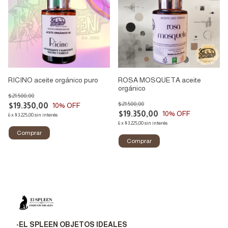
RICINO aceite orgánico puro
ROSA MOSQUETA aceite
orgánico
$21.500,00
$21.500,00
$19.350,00
10
% OFF
$19.350,00
10
% OFF
6
x
$3.225,00
sin interés
6
x
$3.225,00
sin interés
-EL SPLEEN OBJETOS IDEALES