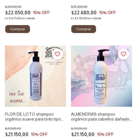
reparador
hidratante y nutritivo
$24.500,00
$25.200,00
$22.050,00
$22.680,00
10
% OFF
10
% OFF
6
x
$3.675,00
sin interés
6
x
$3.780,00
sin interés
1
/
2
1
/
2
FLOR DE LOTO shampoo
ALMENDRAS shampoo
orgánico suave para todo tipo
orgánico para cabellos dañados
de cabellos
y quebradizos
$23.500,00
$23.500,00
$21.150,00
$21.150,00
10
% OFF
10
% OFF